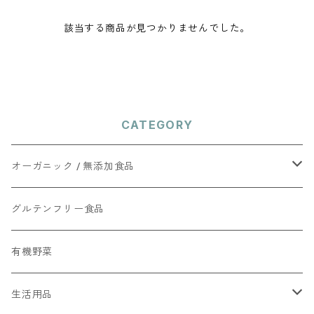
該当する商品が見つかりませんでした。
CATEGORY
オーガニック / 無添加食品
調味料
グルテンフリー食品
お菓子
有機野菜
生活用品